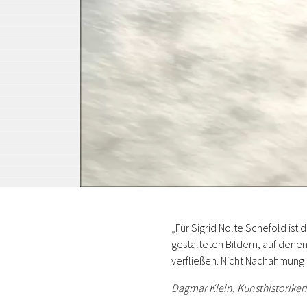
Skip
to
„Für Sigrid Nolte Schefold ist
content
gestalteten Bildern, auf denen
verfließen. Nicht Nachahmung 
Dagmar Klein, Kunsthistoriker