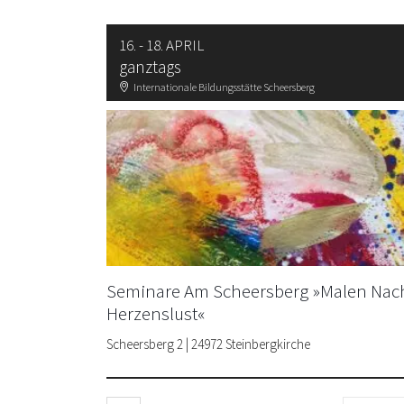
16. - 18. APRIL
ganztags
Internationale Bildungsstätte Scheersberg
Seminare Am Scheersberg »Malen Nac
Herzenslust«
Scheersberg 2 | 24972 Steinbergkirche