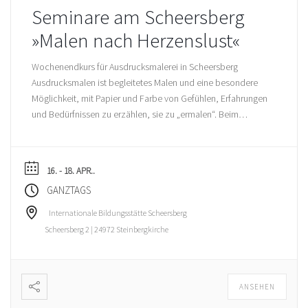
Seminare am Scheersberg
»Malen nach Herzenslust«
Wochenendkurs für Ausdrucksmalerei in Scheersberg
Ausdrucksmalen ist begleitetes Malen und eine besondere
Möglichkeit, mit Papier und Farbe von Gefühlen, Erfahrungen
und Bedürfnissen zu erzählen, sie zu „ermalen“. Beim
Ausdrucks malen geht es nur um Sie, deshalb sind weder
Themen noch Ziele vorgegeben. Das hilft Ihnen dabei,
malend Möglichkeiten und Grenzen zu spüren und das
16. - 18. APR..
Geschaffene […]
GANZTAGS
Internationale Bildungsstätte Scheersberg
Scheersberg 2 | 24972 Steinbergkirche
ANSEHEN