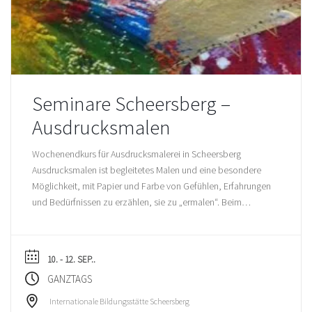
Seminare Scheersberg –
Ausdrucksmalen
Wochenendkurs für Ausdrucksmalerei in Scheersberg
Ausdrucksmalen ist begleitetes Malen und eine besondere
Möglichkeit, mit Papier und Farbe von Gefühlen, Erfahrungen
und Bedürfnissen zu erzählen, sie zu „ermalen“. Beim
Ausdrucks malen geht es nur um Sie, deshalb sind weder
Themen noch Ziele vorgegeben. Das hilft Ihnen dabei,
malend Möglichkeiten und Grenzen zu spüren und das
10. - 12. SEP..
Geschaffene […]
GANZTAGS
Internationale Bildungsstätte Scheersberg