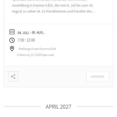
Ausstellung in Damms Gård, die vom 4. Juli bis zum 30.
August zu sehen ist. 22 Künstlerinnen und Künstler des
Flensborg Fjords Kunst & Kulturforening stellen ihre
Interpretationen zur schönsten Zeit des Jahres aus. Dabei
sind Bilder sowie Skulpturen. Und meine Bilder sind […]
- 30. AUG..
04. JULI.
-
7:00
22:00
Medborgerhuset Damms Gård
Gråstenvej 12 | 6200 Apenrade
ANSEHEN
APRIL 2027