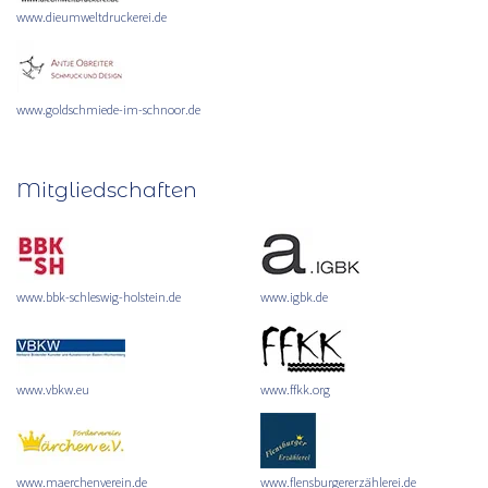
www.dieumweltdruckerei.de
www.goldschmiede-im-schnoor.de
Mitgliedschaften
www.bbk-schleswig-holstein.de
www.igbk.de
www.vbkw.eu
www.ffkk.org
www.maerchenverein.de
www.flensburgererzählerei.de