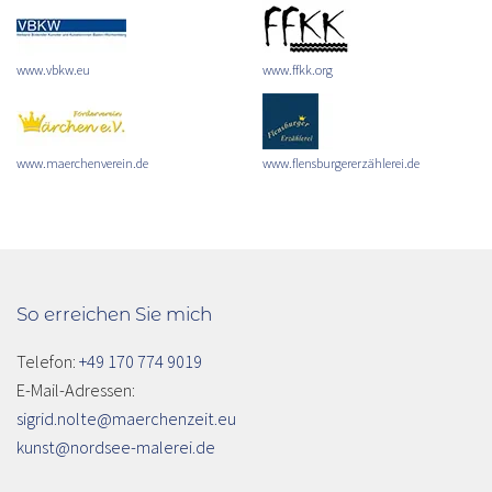
www.vbkw.eu
www.ffkk.org
www.maerchenverein.de
www.flensburgererzählerei.de
So erreichen Sie mich
Telefon:
+49 170 774 9019
E-Mail-Adressen:
sigrid.nolte@maerchenzeit.eu
kunst@nordsee-malerei.de