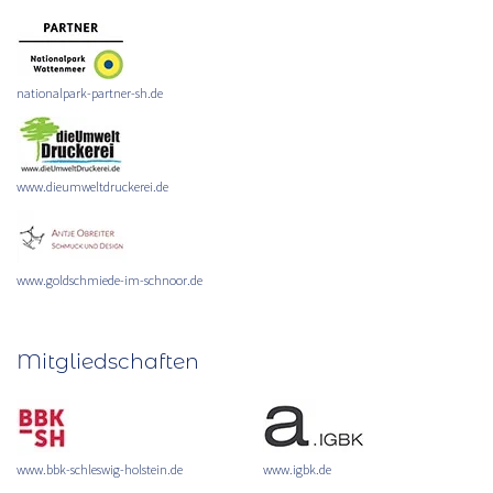
nationalpark-partner-sh.de
www.dieumweltdruckerei.de
www.goldschmiede-im-schnoor.de
Mitgliedschaften
www.bbk-schleswig-holstein.de
www.igbk.de