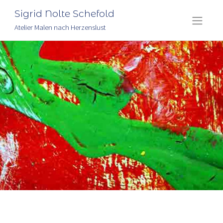
Sigrid Nolte Schefold
Atelier Malen nach Herzenslust
Skip
to
content