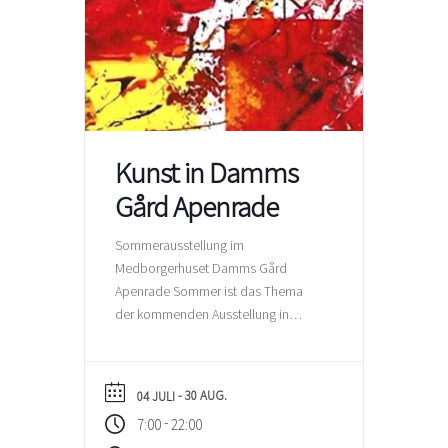
Kunst in Damms
Gård Apenrade
Sommerausstellung im
Medborgerhuset Damms Gård
Apenrade Sommer ist das Thema
der kommenden Ausstellung in
Damms Gård, die vom 4. Juli bis
zum 30. August zu sehen ist. 22
Künstlerinnen und Künstler des
- 30 AUG.
04 JULI
Flensborg Fjords Kunst &
-
7:00
22:00
Kulturforening stellen ihre