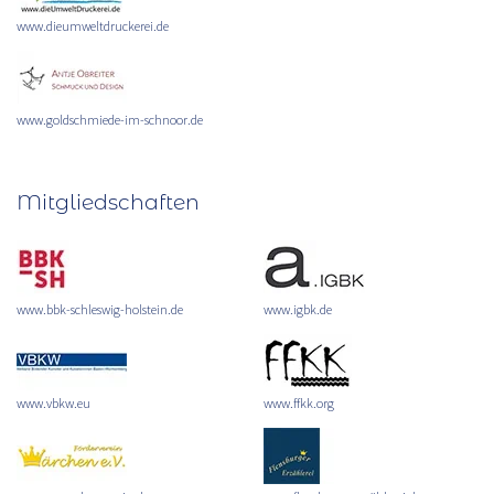
www.dieumweltdruckerei.de
www.goldschmiede-im-schnoor.de
Mitgliedschaften
www.bbk-schleswig-holstein.de
www.igbk.de
www.vbkw.eu
www.ffkk.org