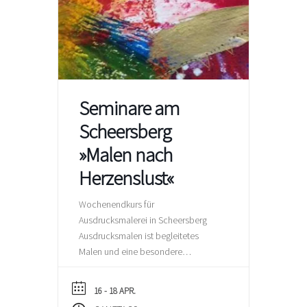
Seminare am
Scheersberg
»Malen nach
Herzenslust«
Wochenendkurs für
Ausdrucksmalerei in Scheersberg
Ausdrucksmalen ist begleitetes
Malen und eine besondere
Möglichkeit, mit Papier und Farbe
von Gefühlen, Erfahrungen und
16 - 18 APR.
Bedürfnissen zu erzählen, sie zu