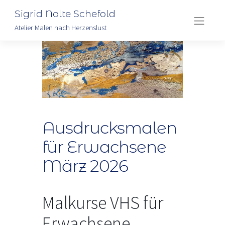
Sigrid Nolte Schefold
Atelier Malen nach Herzenslust
Skip
to
content
Ausdrucksmalen
für Erwachsene
März 2026
Malkurse VHS für
Erwachsene