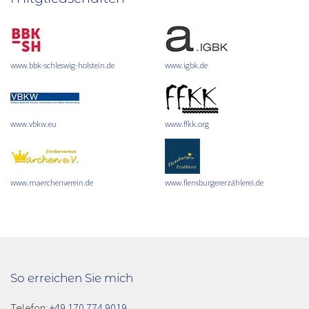
www.bbk-schleswig-holstein.de
www.igbk.de
www.vbkw.eu
www.ffkk.org
www.maerchenverein.de
www.flensburgererzählerei.de
So erreichen Sie mich
Telefon:
+49 170 774 9019