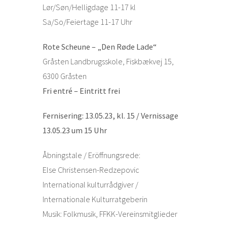
Lør/Søn/Helligdage 11-17 kl
Sa/So/Feiertage 11-17 Uhr
Rote Scheune – „Den Røde Lade“
Gråsten Landbrugsskole, Fiskbækvej 15,
6300 Gråsten
Fri entré – Eintritt frei
Fernisering: 13.05.23, kl. 15 / Vernissage
13.05.23 um 15 Uhr
Åbningstale / Eröffnungsrede:
Else Christensen-Redzepovic
International kulturrådgiver /
Internationale Kulturratgeberin
Musik: Folkmusik, FFKK-Vereinsmitglieder