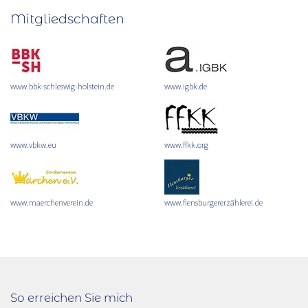
Mitgliedschaften
www.bbk-schleswig-holstein.de
www.igbk.de
www.vbkw.eu
www.ffkk.org
www.maerchenverein.de
www.flensburgererzählerei.de
So erreichen Sie mich