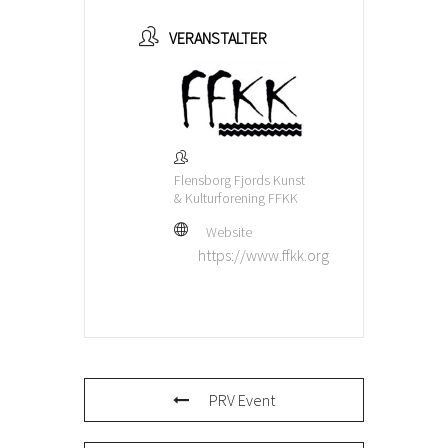
VERANSTALTER
Flensborg Fjords Kunst
& Kulturforening FFKK
Website
https://www.ffkk.org
PRV Event