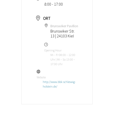
8:00 - 17:00
ORT
Brunswiker Pavillon
Brunswiker Str.
13 | 24103 Kiel
Opening Hour
Mi – Fr 08:00 – 12:00
Uhr | Mi – So 13:00 –
17:00 Uhr
Website
http://www.bbk-schleswig-
holstein.de/