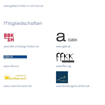
www.goldschmiede-im-schnoor.de
Mitgliedschaften
www.bbk-schleswig-holstein.de
www.igbk.de
www.vbkw.eu
www.ffkk.org
www.maerchenverein.de
www.flensburgererzählerei.de