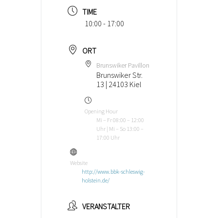
TIME
10:00 - 17:00
ORT
Brunswiker Pavillon
Brunswiker Str.
13 | 24103 Kiel
Opening Hour
Mi – Fr 08:00 – 12:00
Uhr | Mi – So 13:00 –
17:00 Uhr
Website
http://www.bbk-schleswig-
holstein.de/
VERANSTALTER