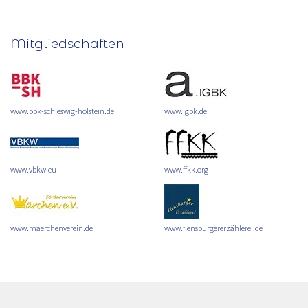
Mitgliedschaften
www.bbk-schleswig-holstein.de
www.igbk.de
www.vbkw.eu
www.ffkk.org
www.maerchenverein.de
www.flensburgererzählerei.de