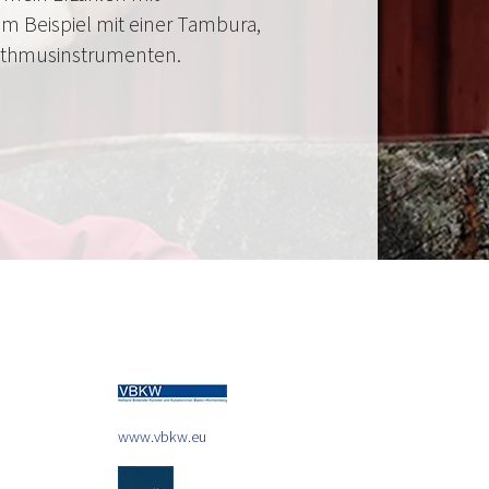
m Beispiel mit einer Tambura,
ythmusinstrumenten.
www.vbkw.eu