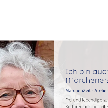
Ich bin auc
Märchenerzä
MärchenZeit - Atelier
Frei und lebendig erz
Kulturen und begleite