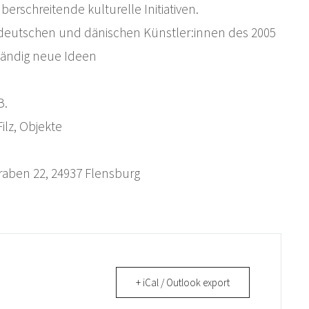
berschreitende kulturelle Initiativen.
deutschen und dänischen Künstler:innen des 2005
tändig neue Ideen
B.
Filz, Objekte
graben 22, 24937 Flensburg
+ iCal / Outlook export