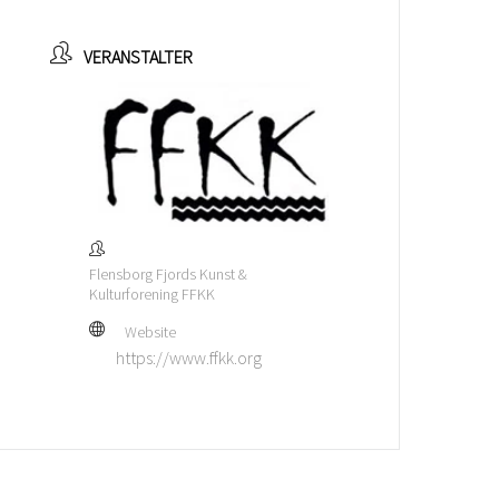
VERANSTALTER
Flensborg Fjords Kunst &
Kulturforening FFKK
Website
https://www.ffkk.org