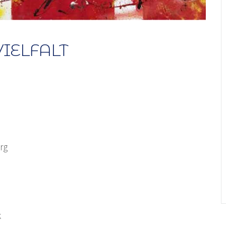
IELFALT
rg
k