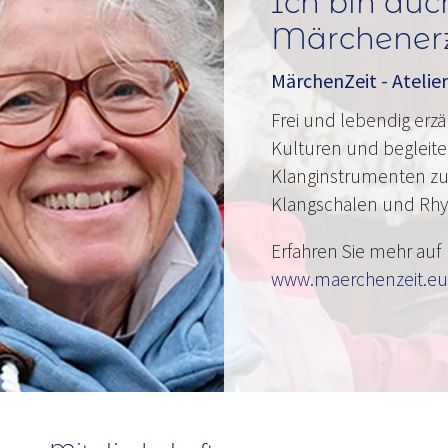
Ich bin auc
Märchenerzä
MärchenZeit - Atelier
Frei und lebendig erz
Kulturen und begleite
Klanginstrumenten zu
Klangschalen und Rh
Erfahren Sie mehr auf
www.maerchenzeit.eu