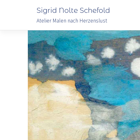
Sigrid Nolte Schefold
Atelier Malen nach Herzenslust
Skip
to
content