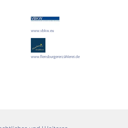
www.vbkw.eu
www.flensburgererzählerei.de